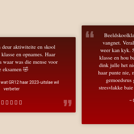
“
Beeldskoolklasse is vir Joline regtig 'n
vangnet. Veral ook omdat sy die videos
weer kan kyk. Sy maak baie staat op julle
klasse en hou baie van die onderwyser. Ek
dink julle het nie net 'n verskil gemaak aan
haar punte nie, maar ook vir haar baie meer
gemoedsrus gegee, en natuurlik haar
stresvlakke baie laer gemaak. Baie dankie .
–
Ouer van Joline
”