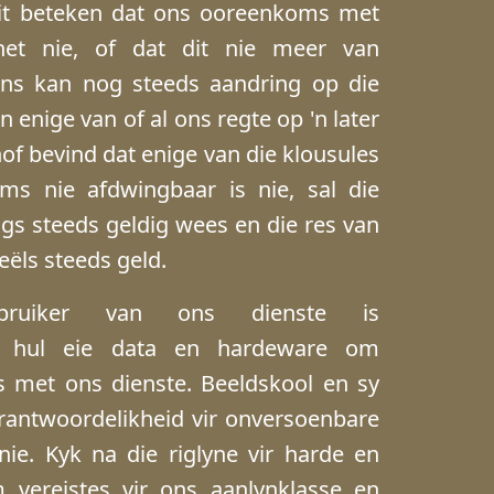
dit beteken dat ons ooreenkoms met
 het nie, of dat dit nie meer van
Ons kan nog steeds aandring op die
 enige van of al ons regte op 'n later
of bevind dat enige van die klousules
ms nie afdwingbaar is nie, sal die
gs steeds geldig wees en die res van
ëls steeds geld.
erbruiker van ons dienste is
ir hul eie data en hardeware om
 met ons dienste. Beeldskool en sy
erantwoordelikheid vir onversoenbare
ie. Kyk na die riglyne vir harde en
vereistes vir ons aanlynklasse en