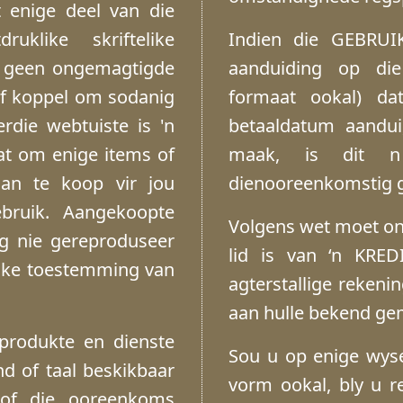
 enige deel van die
klike skriftelike
Indien die GEBRUI
g geen ongemagtigde
aanduiding op die
rf koppel om sodanig
formaat ookal) dat
rdie webtuiste is 'n
betaaldatum aandui
at om enige items of
maak, is dit n
an te koop vir jou
dienooreenkomstig g
gebruik. Aangekoopte
Volgens wet moet on
g nie gereproduseer
lid is van ‘n KRED
elike toestemming van
agterstallige rekeni
aan hulle bekend ge
produkte en dienste
Sou u op enige wyse
nd of taal beskikbaar
vorm ookal, bly u re
 (of die ooreenkoms