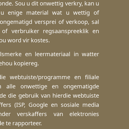
nde. Sou u dit onwettig verkry, kan u
u enige material wat u wettig of
ngematigd versprei of verkoop, sal
 of verbruiker regsaanspreeklik en
u word vir kostes.
elsmerke en leermateriaal in watter
ehou kopiereg.
ie webtuiste/programme en filiale
 alle onwettige en ongematigde
e die gebruik van hierdie webtuiste
ffers (ISP, Google en sosiale media
nder verskaffers van elektronies
 te rapporteer.