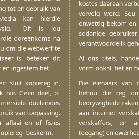
kostes daaraan verbo
ng tot en gebruik van
vervolg word. Sou 
edia kan hierdie
onwettig bekom en o
ysig. Dit is jou
sodanige gebruiker
erdie ooreenkoms na
verantwoordelik geho
hou om die webwerf te
seer is, beteken dit
Al ons titels, hand
r en ingestem het.
vorm ookal, het en b
f sluit kopiereg in,
Die eienaars van d
k nie. Geen deel, of
behou die reg om
mersiële doeleindes
bedrywighede rakend
ebruik van toepassing.
aan internet verska
 aflaai en of fisies
verskaffers, en a
 kopiereg beskerm.
toegang) en owerhede