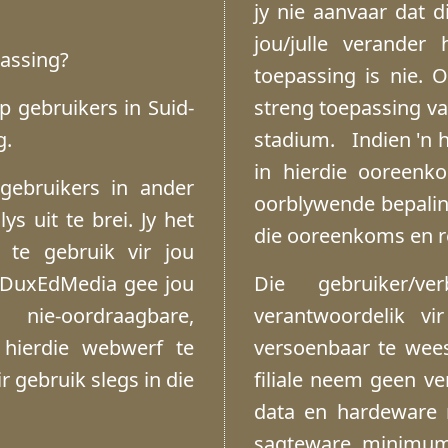
jy nie aanvaar dat 
jou/julle verander
passing?
toepassing is nie. 
p gebruikers in Suid-
streng toepassing van
g.
stadium. Indien 'n h
in hierdie ooreenko
ebruikers in ander
oorblywende bepalin
lys uit te brei. Jy het
die ooreenkoms en re
te gebruik vir jou
. DuxEdMedia gee jou
Die gebruiker/v
, nie-oordraagbare,
verantwoordelik v
 hierdie webwerf te
versoenbaar te wees
r gebruik slegs in die
filiale neem geen v
data en hardeware n
sagteware minimum 