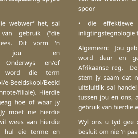
spoor
die webwerf het, sal
• die effektiew
van gebruik ("die
inligtingstegnologie 
wees. Dit vorm 'n
Algemeen: Jou gebr
en jou en
word deur en geï
in Onderwys en/of
Afrikaanse reg. De
der word die term
stem jy saam dat n 
/e-Beeldskool/Beeld
uitsluitlik sal hande
ote/filiale). Hierdie
tussen jou en ons, 
geag hoe of waar jy
gebruik van hierdie 
Jy moet nie hierdie
wil wees aan hierdie
Wyl ons u tyd gee 
 hul eie terme en
besluit om nie 'n paa