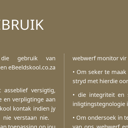
EBRUIK
die gebruik van
webwerf monitor vir 
en eBeeldskool.co.za
• Om seker te maak d
stryd met hierdie o
asseblief versigtig,
• die integriteit e
e en verpligtinge aan
inligtingstegnologie 
ool kontak indien jy
 nie verstaan ​​nie.
• Om ondersoek in t
an toepassing op jou
van ons webwerf en 