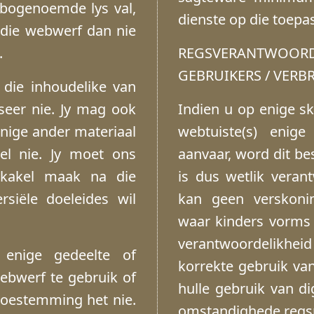
e bogenoemde lys val,
dienste op die toepa
rdie webwerf dan nie
.
REGSVERANTWO
GEBRUIKERS / VERB
die inhoudelike van
seer nie. Jy mag ook
Indien u op enige sk
enige ander materiaal
webtuiste(s) eni
el nie. Jy moet ons
aanvaar, word dit be
skakel maak na die
is dus wetlik veran
siële doeleides wil
kan geen verskonin
waar kinders vorms d
verantwoordelikheid
enige gedeelte of
korrekte gebruik van
ebwerf te gebruik of
hulle gebruik van di
 toestemming het nie.
omstandighede regsp