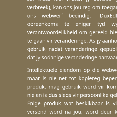
verbreek), kan ons jou reg om toega
ons webwerf beëindig. DuxEdM
ooreenkoms te eniger tyd w
verantwoordelikheid om gereeld hi
te gaan vir veranderinge. As jy aan
gebruik nadat veranderinge gepubli
dat jy sodanige veranderinge aanvaa
Intellektuele eiendom op die webwer
maar is nie net tot kopiereg beper
produk, mag gebruik word vir kom
nie en is dus slegs vir persoonlike g
Enige produk wat beskikbaar is vir
versend word na jou, word deur