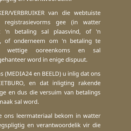
KER/VERBRUIKER van die webtuiste
 registrasievorms gee (in watter
 'n betaling sal plaasvind, of 'n
, of onderneem om 'n betaling te
 wettige ooreenkoms en sal
ehanteer word in enige dispuut.
s (MEDIA24 en BEELD) u inlig dat ons
IETBURO, en dat inligting rakende
nge en dus die versuim van betalings
maak sal word.
 ons leermateriaal bekom in watter
gspligtig en verantwoordelik vir die