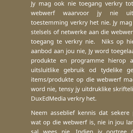
Jy mag ook nie toegang verkry tot
webwerf waarvoor jy nie uitdru
toestemming verkry het nie. Jy ma
stelsels of netwerke aan die webwe
toegang te verkry nie. Niks op hie
aanbod aan jou nie, Jy word toegela
produkte en programme hierop a
uitsluitlike gebruik od tydelike 
items/produkte op die webwerf ma
word nie, tensy jy uitdruklike skrift
DuxEdMedia verkry het.
Neem asseblief kennis dat sekere 
wat op die webwerf is, nie in jou la
sal wees nie. Indien jy oortree