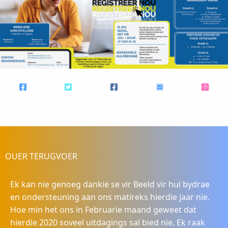
OUER TERUGVOER
Ek kan nie genoeg dankie se vir Beeld vir hul bydrae
en ondersteuning aan ons matireks hierdie jaar nie.
Hoe min het ons in Februarie maand geweet dat
hierdie 2020 soveel uitdagings sal bied nie. Ek raak