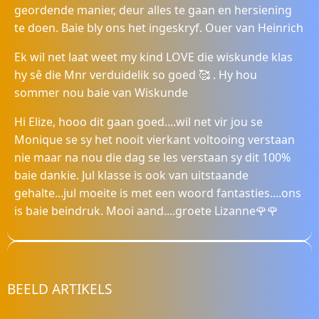
geordende manier, deur alles te gaan en hersiening
te doen. Baie bly ons het ingeskryf. Ouer van Heinrich
Ek wil net laat weet my kind LOVE die wiskunde klas
hy sê die Mnr verduidelik so goed 🥰 . Hy hou
sommer nou baie van Wiskunde
Hi Elize, hooo dit gaan goed....wil net vir jou se
Monique se sy het nooit vierkant voltooing verstaan
nie maar na nou die dag se les verstaan sy dit 100%
baie dankie. Jul klasse is ook van uitstaande
gehalte...jul moeite is met een woord fantasties....ons
is baie beindruk. Mooi aand....groete Lizanne🌹🌹
BEELD ARTIKELS