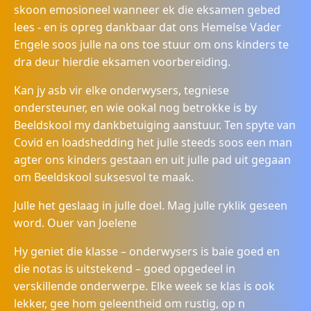
skoon emosioneel wanneer ek die eksamen gebed
lees - en is opreg dankbaar dat ons Hemelse Vader
Engele soos julle na ons toe stuur om ons kinders te
dra deur hierdie eksamen voorbereiding.
Kan jy asb vir elke onderwysers, tegniese
ondersteuner, en wie ookal nog betrokke is by
Beeldskool my dankbetuiging aanstuur. Ten spyte van
Covid en loadshedding het julle steeds soos een man
agter ons kinders gestaan en uit julle pad uit gegaan
om Beeldskool suksesvol te maak.
Julle het geslaag in julle doel. Mag julle ryklik geseen
word. Ouer van Joelene
Hy geniet die klasse – onderwysers is baie goed en
die notas is uitstekend – goed opgedeel in
verskillende onderwerpe. Elke week se klas is ook
lekker, gee hom geleentheid om rustig, op n