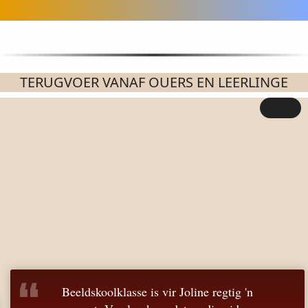
TERUGVOER VANAF OUERS EN LEERLINGE
“
Beeldskoolklasse is vir Joline regtig 'n